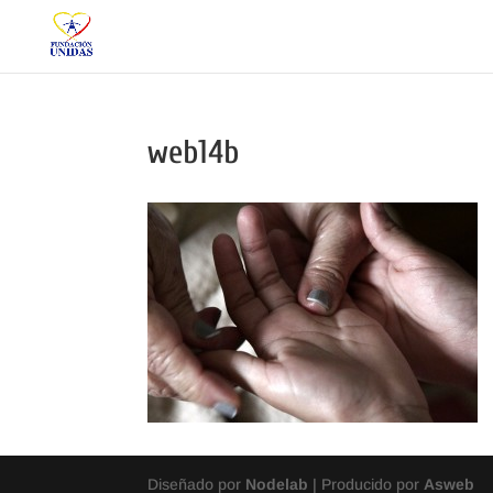
web14b
Diseñado por
Nodelab
| Producido por
Asweb